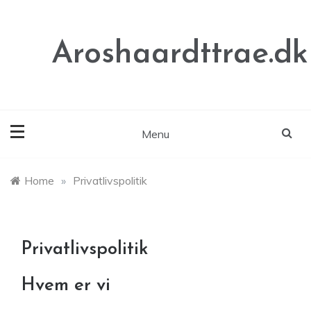
Skip
to
content
Aroshaardttrae.dk
Menu
Home
»
Privatlivspolitik
Privatlivspolitik
Hvem er vi